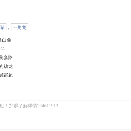
狩猎
，
一角龙
具白金
分半
单刷套路
的劫龙
1层霸龙
！加群了解详情224611913