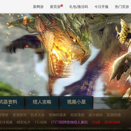
新网游
新页游
礼包/激活码
今日开服
热门页游
魔兽
天堂
王权与
武器资料
猎人攻略
视频小屋
河狸兽
首测简评
防具大全
怪物掉落表
疤痕系统
战斗辅助
首测怪物
宣传视频
精彩短片
CG动画
17173招聘怪物猎人兼职
QQ群：365063009