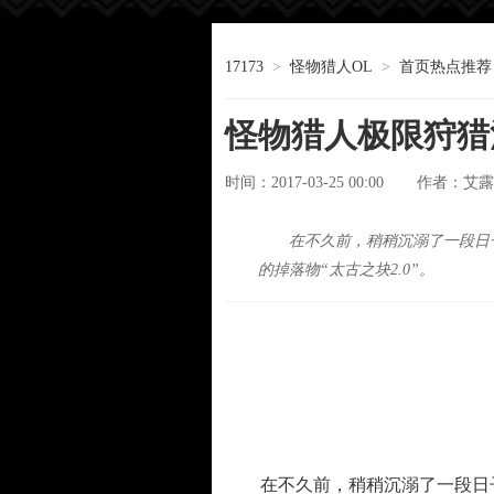
17173
>
怪物猎人OL
>
首页热点推荐
怪物猎人极限狩猎
时间：2017-03-25 00:00
艾露
作者：
在不久前，稍稍沉溺了一段日
的掉落物“太古之块2.0”。
在不久前，稍稍沉溺了一段日子的