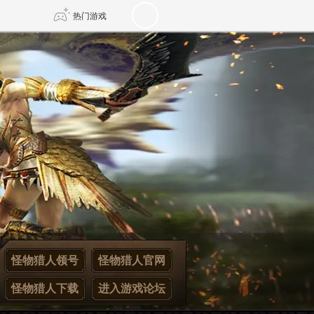
热门游戏
DNF
传奇4
剑网3旗舰版
新天龙八部
自由
诛仙世界
新仙侠5
怪物猎人领号
怪物猎人官网
怪物猎人下载
进入游戏论坛