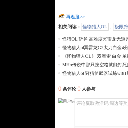
再逛逛>>
相关阅读：
怪物猎人OL
，
极限
怪猎OL 斩斧 高难度冥雷龙无道
怪物猎人ol冥雷龙G2太刀白金4
《怪物猎人OL》 双舞雷 白金 
MHo传说中那只按空格就能打死
怪物猎人ol 狩猎笛武器试炼wr8
0
0
条评论
人参与
评论赢取激活码/周边等奖励