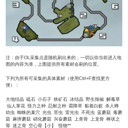
注：由于OL采集点是随机刷出来的，一切以你当前进入地
图的内容为准，上图提供所有素材会刷的位置。
下列为所有可采集的具体素材（使用Ctrl+F查找更方
便）：
大地结晶 砥石 小石子 铁矿石 冰结晶 野生辣椒 解毒草
仙人掌花 怪力之种 忍耐之种 霜降草 黏着白蚁 杀人蜂
幼虫 蜘蛛的巢穴 光虫 苦虫 雷光虫 不死虫 蓝蘑菇 毒蘑
菇 麻痹蘑菇 硝化蘑菇 兴奋蘑菇 上兽骨 上龙骨 棒状之
骨 迷之骨 空心骨【小】 怪物**