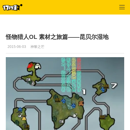
怪物猎人OL
>
狩猎资讯
>
正文
怪物猎人OL 素材之旅篇——昆贝尔湿地
2015-06-03
神黎之芒