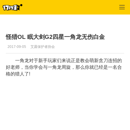
怪物猎人OL
>
首页热点推荐
>
正文
怪猎OL 眠大剑G2四星一角龙无伤白金
2017-09-05
艾露保护者协会
一角龙对于新手玩家们来说正是教会萌新贪刀连招的
好老师，当你学会与一角龙周旋，那么你就已经是一名合
格的猎人了!