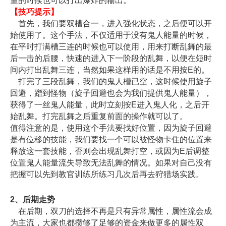
量的时候也可以打出爆炸的输出。
【技巧提示】
首先，我们要双槽合一，进入强化状态，之后便可以开
始使用了。这个手法，不仅适用于没有鬼人能量的时候，
在平时打满槽三连的时候也可以使用，用来打断乱舞的最
后一击的后腰，快速的进入下一阶段的乱舞，以便在短时
间内打出乱舞三连，当然如果这样用的话是不用按E的。
打完了三段乱舞，我们的鬼人槽已空，这时候使用旋子
回避，蹭到怪物（旋子回避也会为我们提供鬼人能量），
获得了一丝鬼人能量，此时立刻按E进入鬼人化，之后开
始乱舞。打完乱舞之后重复前面的操作就可以了。
值得注意的是，使用这个手法要找好位置，因为旋子回避
是有位移的技能，我们要找一个可以被怪物卡住的位置来
释放这一套技能，否则会出现乱舞打空，或因为E后调整
位置鬼人能量流失导致无法乱舞的情况。如果对自己没有
把握可以先到教官训练所练习几次后再去狩猎场实践。
2、后期走势
在后期，双刀的选择不再是只有异常属性，属性流会成
为主流，大家也都攒够了足够的资金来做更多的属性双