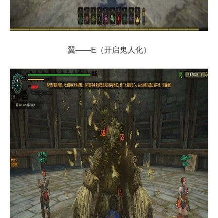
翼——E（开启鬼人化）