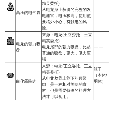
精英委托)
从电龙身上获得的完整的发
高压的电气袋
— —
电器官，电压极高，使用使
要格外小心，有触电的风
险。
来源：电龙(王立委托、王立
精英委托)
电龙的强力吸
电龙尾部的强力吸盘，比起
— —
盘
普通的吸盘，更大，吸力更
强！
来源：电龙(王立委托、王立
躯干
精英委托)
（本体/
从电龙肋骨上剥下的顶级
白化霜降肉
胴体）
肉，是一种相对美味的食
材，但是需要特殊的料理方
法才可以食用。