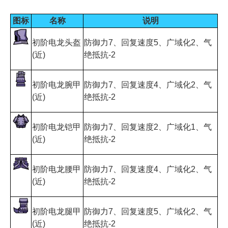
图标
名称
说明
初阶电龙头盔
防御力7、回复速度5、广域化2、气
(近)
绝抵抗-2
初阶电龙腕甲
防御力7、回复速度4、广域化2、气
(近)
绝抵抗-2
初阶电龙铠甲
防御力7、回复速度2、广域化1、气
(近)
绝抵抗-2
初阶电龙腰甲
防御力7、回复速度4、广域化2、气
(近)
绝抵抗-2
初阶电龙腿甲
防御力7、回复速度5、广域化2、气
(近)
绝抵抗-2