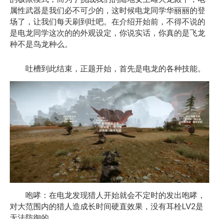
属性武器是我们必不可少的，这时候电龙同学华丽丽的登
场了，让我们每天刷到吐吧。在介绍开始前，不得不说的
是电龙同学这次的的外观设定，你说实话，你真的是飞龙
种不是鸟龙种么。
吐槽到此结束，正题开始，首先是电龙的各种技能。
咆哮：在电龙发现猎人开始就会不定时的发出咆哮，
对大范围内的猎人造成长时间硬直效果，没有耳栓LV2是
无法防御的。