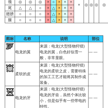
颈
◎
◎
◎
×
○
×
×
×
×
◎
◎
◎
◎
尾
△
△
○
×
△
×
×
×
翅膀
○
○
○
×
△
×
×
×
腿
○
○
○
×
△
×
×
×
图标
名称
说明
部位
来源：电龙(大型怪物狩猎)
电龙的翼
电龙的翼，白色好似雪一
— —
般，非常显眼。
来源：电龙(大型怪物狩猎)
电龙的柔软之皮，需要特殊
柔软的皮
— —
的加工工艺才能将其制作成
装备。
来源：电龙(大型怪物狩猎)
电龙的牙齿，虽然个体比较
电龙的牙
— —
小，但是似乎有一些带电的
特性。