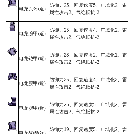
防御力25、回复速度5、广域化2、雷
电龙头盔(近)
属性攻击2、气绝抵抗-2
防御力25、回复速度4、广域化2、雷
电龙腕甲(近)
属性攻击2、气绝抵抗-2
防御力28、回复速度2、广域化1、雷
电龙铠甲(近)
属性攻击2、气绝抵抗-2
防御力25、回复速度4、广域化2、雷
电龙腰甲(近)
属性攻击2、气绝抵抗-2
防御力25、回复速度5、广域化2、雷
电龙腿甲(近)
属性攻击2、气绝抵抗-2
防御力19、回复速度5、广域化2、雷
电龙战帽(远)