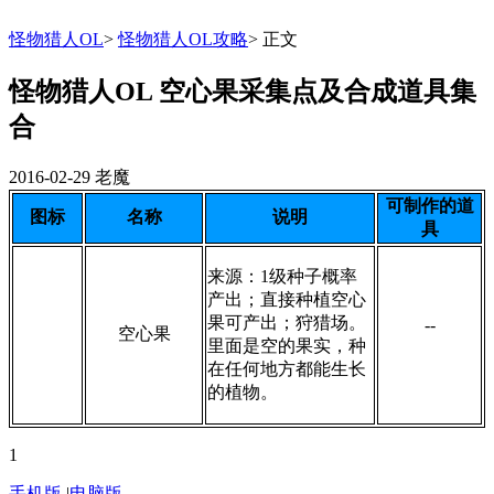
怪物猎人OL
>
怪物猎人OL攻略
>
正文
怪物猎人OL 空心果采集点及合成道具集
合
2016-02-29
老魔
可制作的道
图标
名称
说明
具
来源：1级种子概率
产出；直接种植空心
果可产出；狩猎场。
--
空心果
里面是空的果实，种
在任何地方都能生长
的植物。
1
手机版
|
电脑版